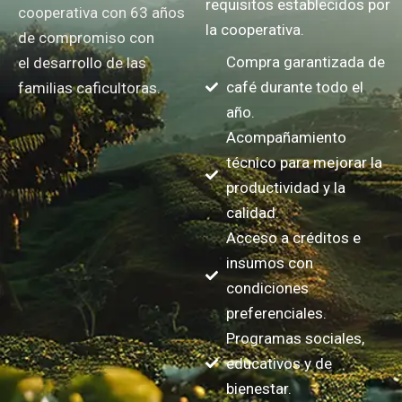
requisitos establecidos por
cooperativa con 63 años
la cooperativa.
de compromiso con
Compra garantizada de
el desarrollo de las
café durante todo el
familias caficultoras.
año.
Acompañamiento
técnico para mejorar la
productividad y la
calidad.
Acceso a créditos e
insumos con
condiciones
preferenciales.
Programas sociales,
educativos y de
bienestar.