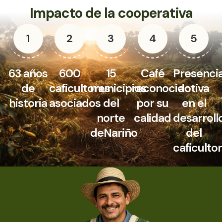
Impacto de la cooperativa
1
2
3
4
5
63 años
600
15
Café
Presenci
de
caficultores
municipios
reconocido
activa
historia
asociados
del
por su
en el
norte
calidad
desarroll
deNariño
del
caficulto